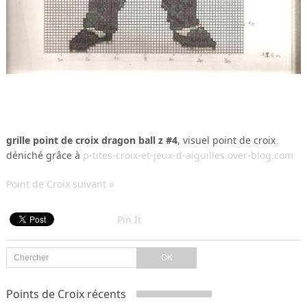
grille point de croix dragon ball z #4
, visuel point de croix
déniché grâce à
p-tites-croix-et-jeux-d-aiguilles.over-blog.com
Point de Croix suivant »
Pin It
Points de Croix récents