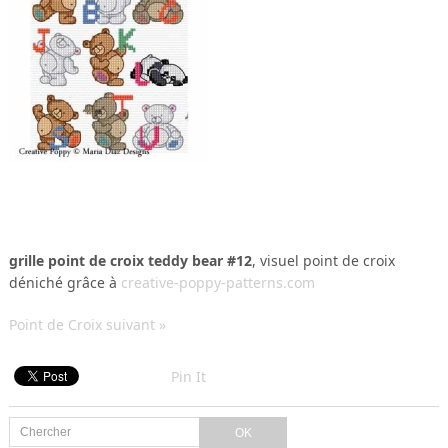
grille point de croix teddy bear #12
, visuel point de croix
déniché grâce à
creative-poppy-patterns.com
Point de Croix suivant »
Pin It