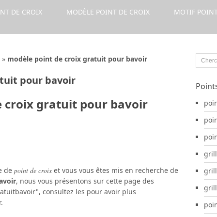
INT DE CROIX
MODÈLE POINT DE CROIX
MOTIF POINT
»
modèle point de croix gratuit pour bavoir
tuit pour bavoir
Point
 croix gratuit pour bavoir
poin
poi
poi
gril
le de
point de croix
et vous vous êtes mis en recherche de
gril
avoir
, nous vous présentons sur cette page des
gril
tuitbavoir", consultez les pour avoir plus
.
poin