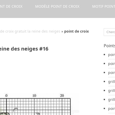
INT DE CROIX
MODÈLE POINT DE CROIX
MOTIF POINT
 de croix gratuit la reine des neiges
»
point de croix
Point
reine des neiges #16
poin
poi
poi
gril
gril
gril
poin