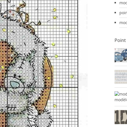
modè
poi
mod
Point
modèle