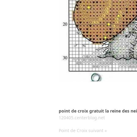
point de croix gratuit la reine des ne
120405.centerblog.net
Point de Croix suivant »