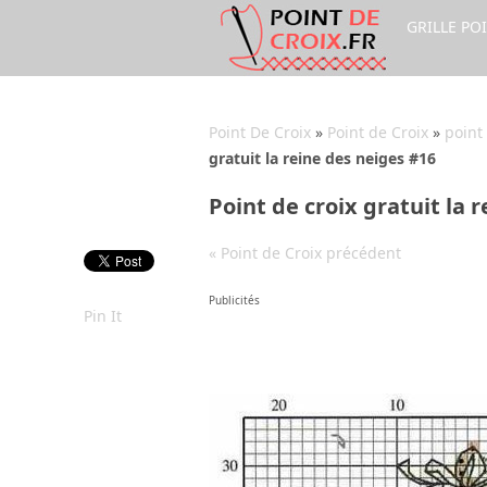
GRILLE PO
Point De Croix
»
Point de Croix
»
point
gratuit la reine des neiges #16
Point de croix gratuit la 
« Point de Croix précédent
Publicités
Pin It